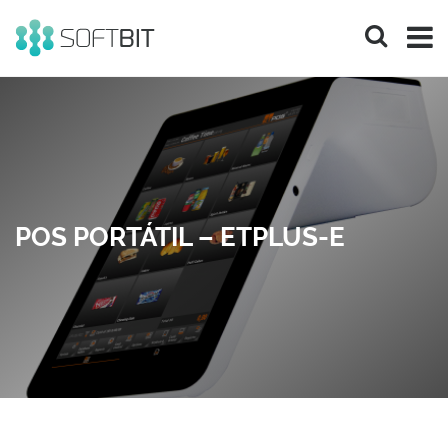
SOFTBIT
Informática
&
Inovação
POS PORTÁTIL – ETPLUS-E