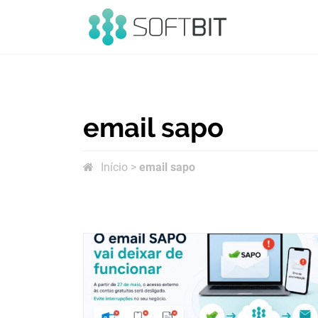
SOFTBIT
Informática
&
email sapo
Inovação
Início
>
email sapo