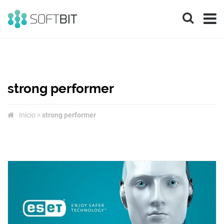
SOFTBIT
Informática
&
strong performer
Inovação
Início
>
strong performer