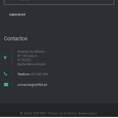
SUBSCREVER
Contactos
Avenida do Altinho
Nº 149 Loja 6
4770-522
Santa Maria Arnoso
Telefone
252 080 289
comercial@softbit.pt
© 2026 SOFTBIT Todos os Direitos Reservados.