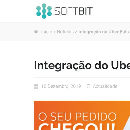
SOFTBIT
Início
>
Notícias
>
Integração do Uber Eats
Informática
&
Inovação
Integração do Ube
10 Dezembro, 2019
Actualidade