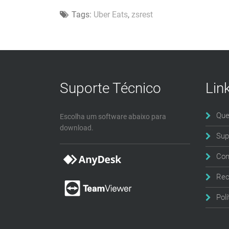
Tags:
Uber Eats
,
zsrest
Suporte Técnico
Lin
Qu
Escolha um software abaixo para
download.
Sup
Con
Rec
Pol