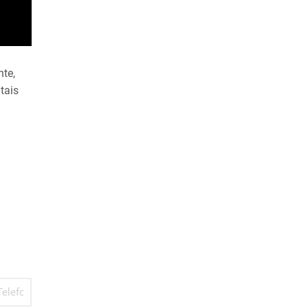
nte,
tais