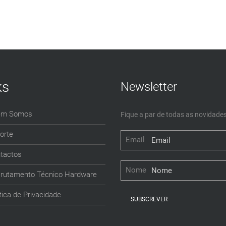
ks
Newsletter
em Somos
Fique a par de todas as novidades
orte
Email
tactos
Nome
rutamento Técnico Hardware
ítica de Privacidade
SUBSCREVER