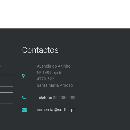
Contactos
.
Avenida do Altinho
Nº 149 Loja 6
4770-522
Santa Maria Arnoso
Telefone
252 080 289
comercial@softbit.pt